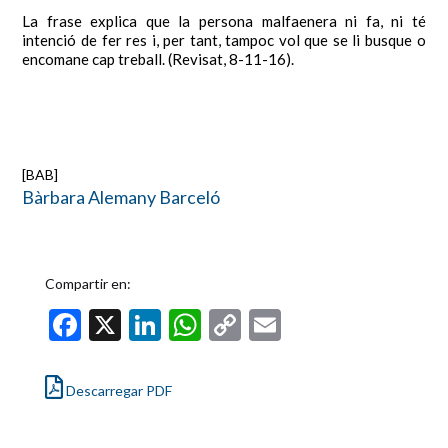
La frase explica que la persona malfaenera ni fa, ni té
intenció de fer res i, per tant, tampoc vol que se li busque o
encomane cap treball. (Revisat, 8-11-16).
[BAB]
Bàrbara Alemany Barceló
Compartir en:
F
X
Li
W
C
E
ac
n
h
o
m
e
ke
at
p
ai
Descarregar PDF
b
dI
s
y
l